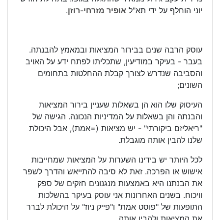
יוני הוחלף על ידי תא"ל
אופיר מזרחי-רוזן
.
עוסק הרבה שנים בבירור המציאות ובמאמץ להבנתה.
בעבר - בעיקר במודיעין, שתכליתו לפתח ידע על האויב
והסביבה שנדרש לצורך קבלת ההחלטות בתחומים
השונים;
העיסוק שלו הוא הן בשאלות שעניין בירור המציאות
והבנתה והן בשאלות על המדיניות הנכונה. הגישה של
"ריאליזם ביקורתי" - יש מציאות (=אמת), אבל היכולת
שלנו להבין אותה מוגבלת.
לכל היותר יש בידינו השערות על המציאות שמחייבות
אישוש או הפרכה. זאת לא סיבה להתייאש והדרך לשפר
את הבנתנו היא באמצעות מנגנונים חזקים של ספק
וויכוח. בשנים האחרונות אני עוסק בעיקר בהשלכות
התופעות של "פוסט אמת" ו"פייק ניוז" על היכולת לברר
את המציאות ולהבין אותה