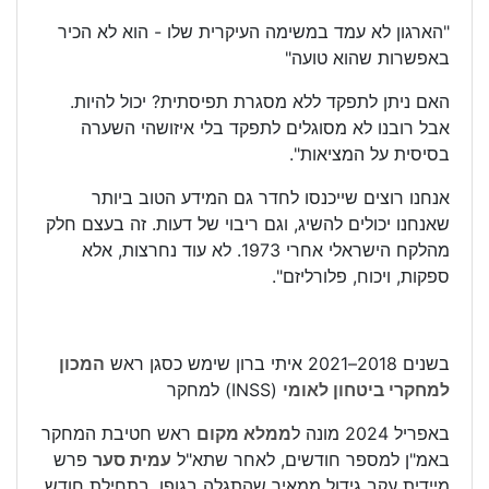
"הארגון לא עמד במשימה העיקרית שלו - הוא לא הכיר
באפשרות שהוא טועה"
האם ניתן לתפקד ללא מסגרת תפיסתית? יכול להיות.
אבל רובנו לא מסוגלים לתפקד בלי איזושהי השערה
בסיסית על המציאות".
אנחנו רוצים שייכנסו לחדר גם המידע הטוב ביותר
שאנחנו יכולים להשיג, וגם ריבוי של דעות. זה בעצם חלק
מהלקח הישראלי אחרי 1973. לא עוד נחרצות, אלא
ספקות, ויכוח, פלורליזם".
בשנים 2018–2021 איתי ברון שימש כסגן ראש
המכון
למחקרי ביטחון לאומי
(INSS) למחקר
באפריל 2024 מונה ל
ממלא מקום
ראש חטיבת המחקר
באמ"ן למספר חודשים, לאחר שתא"ל
עמית סער
פרש
מיידית עקב גידול ממאיר שהתגלה בגופו. בתחילת חודש