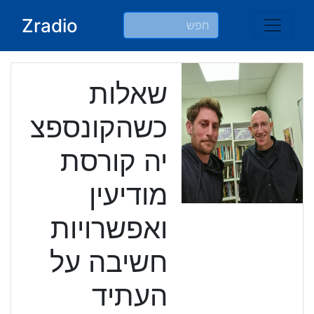
Ski
Zradio
t
conten
שאלות
כשהקונספצ
יה קורסת
מודיעין
ואפשרויות
חשיבה על
העתיד