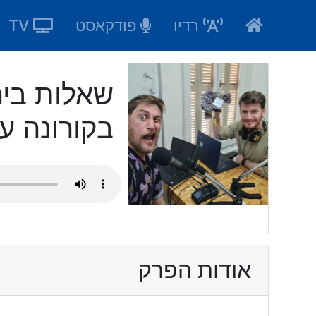
Ski
רדיו
פודקאסט
TV
t
conten
שאלות ביח
בקורונה ע
אודות הפרק