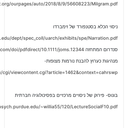
.org/ourpages/auto/2018/8/9/56608223/Milgram.pdf
ניסוי הכלא בסטנפורד של זימברדו
.edu/dept/spec_coll/uarch/exhibits/spe/Narration.pdf
סנדרום המתחזה
ey.com/doi/pdfdirect/10.1111/joms.12344
מנהיגות כערוץ להבנת נורמות מצופות-
edu/cgi/viewcontent.cgi?article=1462&context=cahrswp
בונוס- פירוק של ניסויים מרכזיים בפסיכולוגיה חברתית
psych.purdue.edu/~willia55/120/LectureSocialF10.pdf