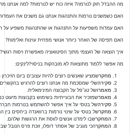
מה ההבדל חוק לנורמה? איזה כוח יש לנורמות? למה אנחנו מתנ
האם כשמשנים נורמות והתנהגות אנחנו גם משנים את העמדות
האם עמדות משפיעות על התנהגות או שהתנהגות משפיע על ה
האם תפיסה של האחר כיותר אנושי מפחית עוינות ואלימות?
איך הוצאה של העצמי מתוך הסיטואציה מאפשרת ויסות רגשי?
מה אפשר ללמוד מתוצאות לא מובהקות בניסוי?לינקים:
מחקר
שמציע שאנשים רוצים להיות עצובים ביום הזיכרון כ
סקירה
שלי שמסכמת מה אנחנו רוצים להרגיש בהקשרים 
מאמרו
של טג׳פל על הקבוצה המינימאלית.
מאמר
שמזכיר את הבעייתיות בשימוש בקבוצות מיעוט כ
סקירה
של בטסי על איך אפשר להשתמש בנורמות חברתי
מחקר
של בטסי על שינוי נורמות ברוואנדה ביחסים בין הה
המחקר
שבו לימדנו אנשים לווסת את הרגשות שלהם.
המחקר
הכי מגניב של אסתר דופלו, זוכת פרס הנובל ש