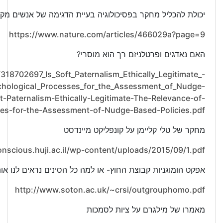
יכולת להכליל מחקר בפסיכולוגיה בעיית הדגימה של אנשים מקבוצה
https://www.nature.com/articles/466029a?page=9
האם נאדגים ופרטלניזם רך הוא מוסרי?
/318702697_Is_Soft_Paternalism_Ethically_Legitimate_-
chological_Processes_for_the_Assessment_of_Nudge-
-Paternalism-Ethically-Legitimate-The-Relevance-of-
ses-for-the-Assessment-of-Nudge-Based-Policies.pdf
מחקר של טלי קליימן על קונפליקט מיינדסט
conscious.huji.ac.il/wp-content/uploads/2015/09/1.pdf
אפקט הומוגניות קבוצת החוץ- או למה כל הסינים נראים לנו או
http://www.soton.ac.uk/~crsi/outgrouphomo.pdf
מאמרו של מילגרם על ציות לסמכות