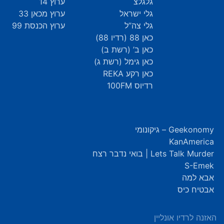
גלגלצ
ערוץ 14
גלי ישראל
ערוץ מכאן 33
גלי צה”ל
ערוץ הכנסת 99
כאן 88 (רדיו 88)
כאן ב’ (רשת ב)
כאן גימל (רשת ג)
כאן רקע REKA
רדיוס 100FM
Geekonomy – גיקונומי
KanAmerica
Lets Talk Murder | בואי נדבר רצח
S-Emek
אבא למה
אבטיח כיס
האזנה לרדיו אונליין