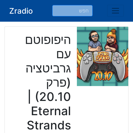
Ski
Zradio
t
conten
היפופוטם
עם
גרביטציה
(פרק
20.10) |
Eternal
Strands