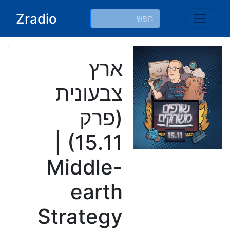
Ski
Zradio
t
conten
ארץ
צבעונית
(פרק
15.11) |
Middle-
earth
Strategy