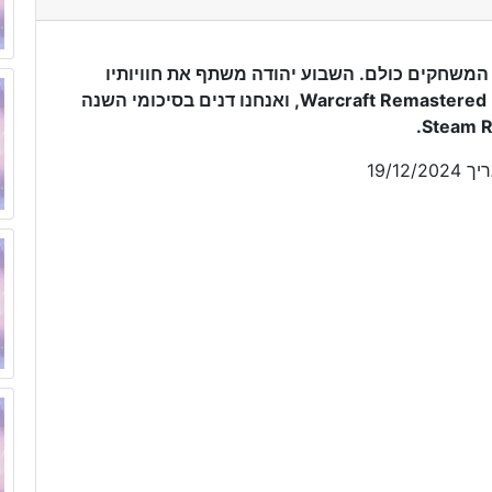
המשחקים כולם. השבוע יהודה משתף את חוויותיו
ממשחק התפקידים The Wildsea ומ־Warcraft Remastered Battle Chest, ואנחנו דנים בסיכומי השנה