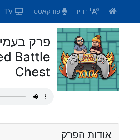
Ski
רדיו
פודקאסט
TV
t
conten
d Battle
Chest
אודות הפרק