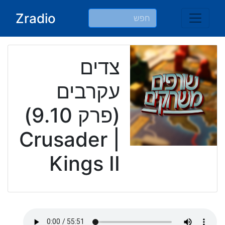
Ski
Zradio
t
conten
צדים
עקרבים
(פרק 9.10)
| Crusader
Kings II