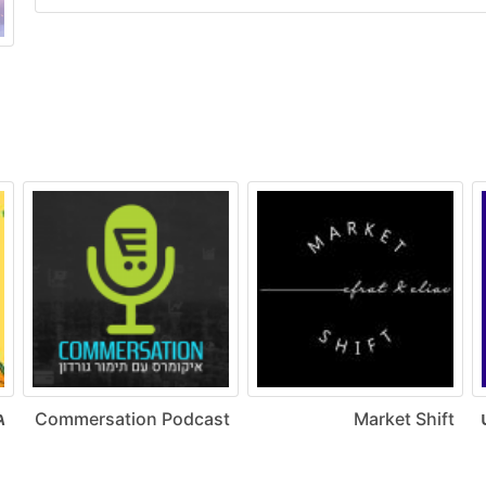
ט
Market Shift
Commersation Podcast
ג