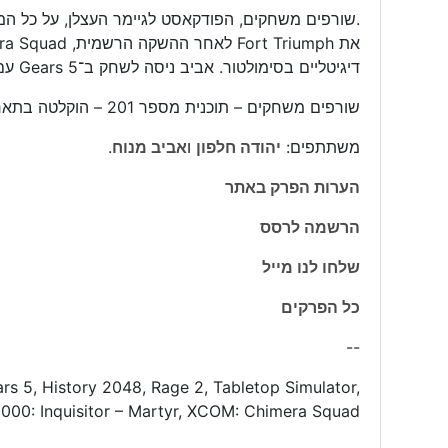
.שורפים משחקים, הפודקאסט לגיימר העצלן, על כל המ
דיגיטליים בסימולטור. אביב ניסה לשחק ב־Gears 5 עם הרבה בעיות אבל Rage 2 היה סבבה.
שורפים משחקים – תוכנית מספר 201 – הוקלטה בתאריך 07/05/2020
משתתפים:
יהודה חלפון
ו
אביב מנוח
.
הערות הפרק באתר
הרשמה לרסס
שלחו לנו מייל
כל הפרקים
--
s 5, History 2048, Rage 2, Tabletop Simulator,
00: Inquisitor – Martyr, XCOM: Chimera Squad