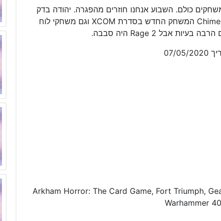
שחקים כולם. השבוע אנחנו חוזרים מהפגרה. יהודה בדק
את Fort Triumph לאחר ההשקה הרשמית, Chimera Squad המשחק החדש בסדרת XCOM וגם משחקי לוח
Arkham Horror: The Card Game, Fort Triumph, Gear
Warhammer 400