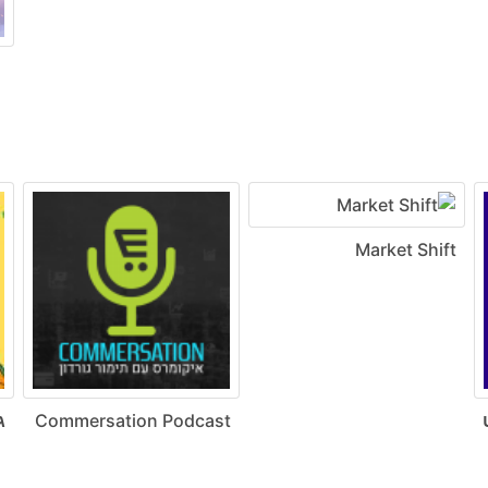
Market Shift
ט
Commersation Podcast
ג