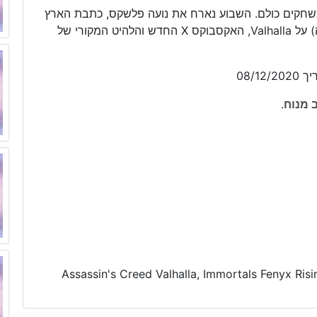
משחקים כולם. השבוע נארח את נועה פלשקס, כתבת הארץ
ומרצה בלימודי עיצוב משחקים שנקר. נדבר עוד (הרבה) על Valhalla, האקסבוקס X החדש והלהיט המקורי של
 מנוח
.
Assassin's Creed Valhalla, Immortals Fenyx Risi