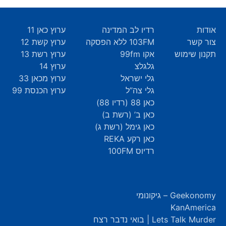
אודות
רדיו לב המדינה
ערוץ כאן 11
צור קשר
103FM ללא הפסקה
ערוץ קשת 12
תקנון שימוש
אקו 99fm
ערוץ רשת 13
גלגלצ
ערוץ 14
גלי ישראל
ערוץ מכאן 33
גלי צה”ל
ערוץ הכנסת 99
כאן 88 (רדיו 88)
כאן ב’ (רשת ב)
כאן גימל (רשת ג)
כאן רקע REKA
רדיוס 100FM
Geekonomy – גיקונומי
KanAmerica
Lets Talk Murder | בואי נדבר רצח