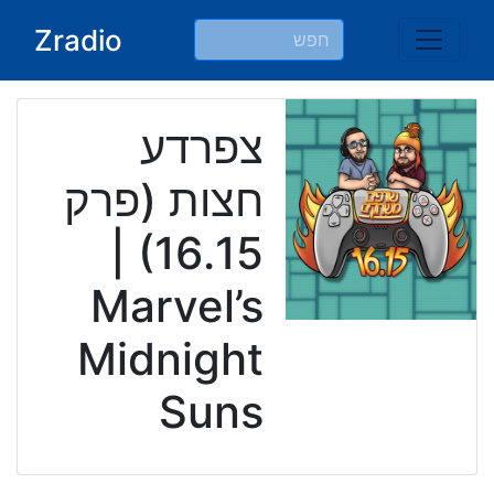
Ski
Zradio
t
conten
צפרדע
חצות (פרק
16.15) |
Marvel’s
Midnight
Suns