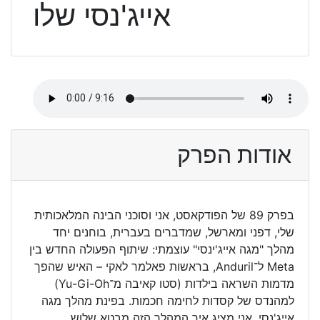
אייג'נסי שלו
אודות הפרק
בפרק 89 של הפודקאסט, אני וסוכני הבינה המלאכותית
שלי, דפני ומארשל, שמדברים בעברית, בוחנים יחד
מהלך "מגה אייג'ינסי" עוצמתי: שיתוף הפעולה החדש בין
Meta ל־Anduril, בראשות פאלמר לאקי – האיש שהפך
מדמות השראה בילדות (סטו קאיבה מ־Yu-Gi-Oh)
למהנדס של קסדות לחימה חכמות. בפינת מהלך מגה
אייג'נסי, אני מציג איך המהלך הזה מבטא שלוש