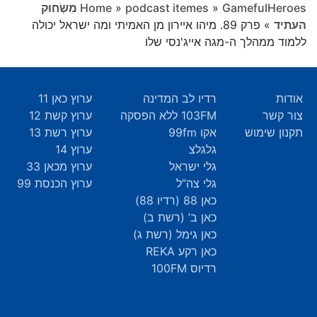
»
podcast itemes
»
Home
GamefulHeroes מִשְׂחוּק
העתיד
»
פרק 89. מיהו איירון מן האמיתי ומה ישראל יכולה
ללמוד ממהלך ה-מגה אייג'נסי שלו
אודות
רדיו לב המדינה
ערוץ כאן 11
צור קשר
103FM ללא הפסקה
ערוץ קשת 12
תקנון שימוש
אקו 99fm
ערוץ רשת 13
גלגלצ
ערוץ 14
גלי ישראל
ערוץ מכאן 33
גלי צה”ל
ערוץ הכנסת 99
כאן 88 (רדיו 88)
כאן ב’ (רשת ב)
כאן גימל (רשת ג)
כאן רקע REKA
רדיוס 100FM