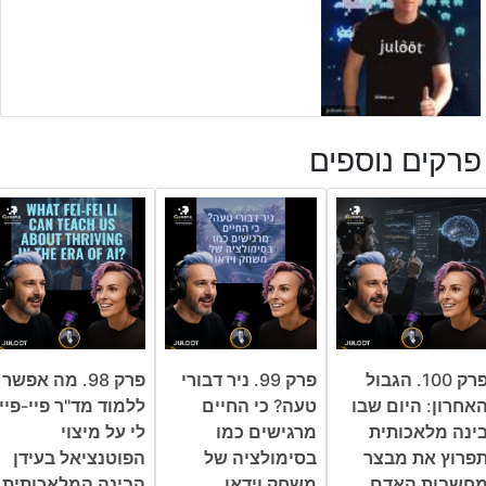
פרקים נוספים
פרק 100. הגבול
פרק 99. ניר דבורי
פרק 98. מה אפשר
אחרון: היום שבו
טעה? כי החיים
ללמוד מד"ר פיי-פיי
ינה מלאכותית
מרגישים כמו
לי על מיצוי
פרוץ את מבצר
בסימולציה של
הפוטנציאל בעידן
חשבות האדם
משחק וידאו
הבינה המלאכותית