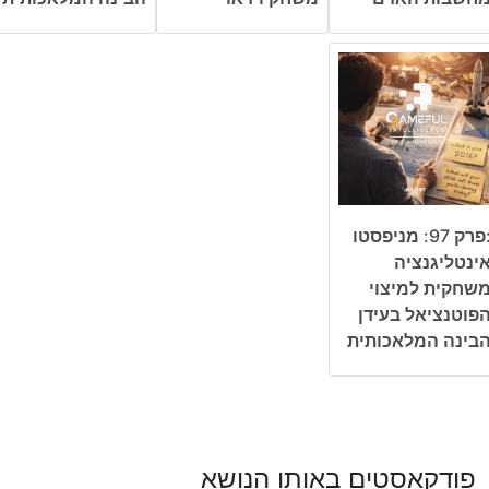
:פרק 97: מניפסטו
ינטליגנציה
שחקית למיצוי
פוטנציאל בעידן
בינה המלאכותית
פודקאסטים באותו הנושא