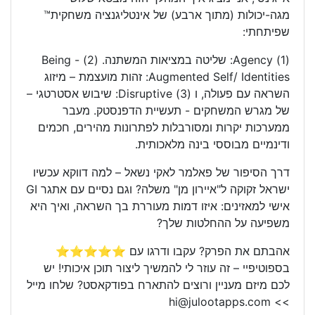
מגה-יכולות (מתוך ארבע) של אינטליגנציה משחקית™
שפיתחתי:
(1) Agency: שליטה במציאות המשתנה. (2) Being -
Augmented Self/ Identities: זהות מועצמת – מיזוג
השראה עם פעולה, ו (3) Disruptive: שיבוש אסטרטגי –
של מגרש המשחקים - תעשיית הדפנסטק. מעבר
ממערכות יקרות ומסורבלות לפתרונות מהירים, חכמים
ודינמיים מבוססי בינה מלאכותית.
דרך הסיפור של פאלמר לאקי נשאל – למה דווקא עכשיו
ישראל זקוקה ל"איירון מן" משלה? וגם נסיים עם אתגר GI
אישי למאזינים: איזו דמות מעוררת בך השראה, ואיך היא
משפיעה על ההחלטות שלך?
אהבתם את הפרק? עקבו ודרגו עם ⭐⭐⭐⭐⭐
בספוטיפיי – זה עוזר לי להמשיך ליצור תוכן איכותי! יש
לכם מיזם מעניין ורוצים להתארח בפודקאסט? שלחו מייל
>> hi@julootapps.com