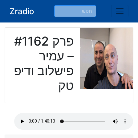
Ski
Zradio
t
conten
פרק #1162
– עמיר
פישלוב ודיפ
טק