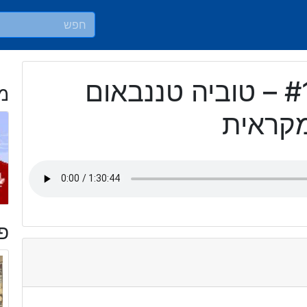
פרק #1183 – טוביה טננבאום
מ
מקראית
פר