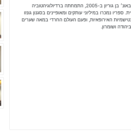
רותם סיון הופמן סיימה את לימודיה בפקולטה לרפואה באונ׳ בן גוריון ב-2005, התמחתה ברדיולוגיהטוביה
ספריו נמכרו במיליוני עותקים ומאופיינים בסגנון גונזו
טישמיות האירופאיות, ופעם העולם החרדי במאה שערים
הודה ושומרון.