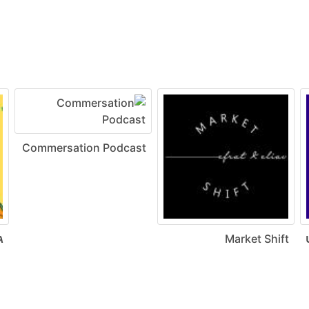
Commersation Podcast
ט
Market Shift
ג