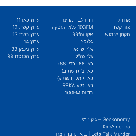
אודות
רדיו לב המדינה
ערוץ כאן 11
צור קשר
103FM ללא הפסקה
ערוץ קשת 12
תקנון שימוש
אקו 99fm
ערוץ רשת 13
גלגלצ
ערוץ 14
גלי ישראל
ערוץ מכאן 33
גלי צה”ל
ערוץ הכנסת 99
כאן 88 (רדיו 88)
כאן ב’ (רשת ב)
כאן גימל (רשת ג)
כאן רקע REKA
רדיוס 100FM
Geekonomy – גיקונומי
KanAmerica
Lets Talk Murder | בואי נדבר רצח