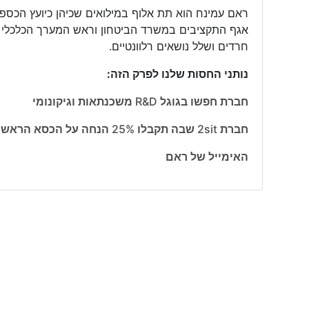
ראם עמינח הוא תת אלוף במילואים שכיהן כיועץ הכס
אגף התקציבים במשרד הביטחון וראש המערך הכלכלי ש
חרדים ושלל נושאים רלוונטיים.
נותני החסות שלנו לפרק הזה:
חברת חפשו בגוגל R&D משכנתאות וגיקונומי
חברת 2sit שבה תקבלו 25% הנחה על הכסא הראשון שתקנו אם תגידו שהגעתם דרך גיקונומי
האימייל של ראם