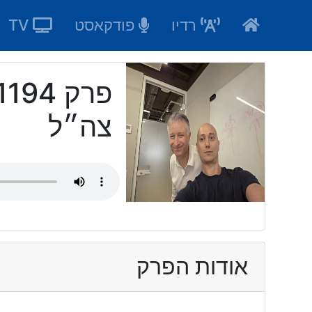
Ski
רדיו
פודקאסט
TV
t
conten
צה״ל
אודות הפרק