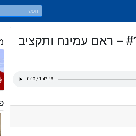
פרק #1194 – ראם עמינח ותקציב
מ
פר