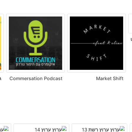
ט
Market Shift
Commersation Podcast
ג