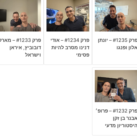
פרק #1235 – יונתן
פרק #1234 – אודי
פרק #1233 – מאר
לון ופנגו
דנינו מסרב להיות
דובוביץ, איראן
פסימי
וישראל
פרק #1232 – פרופ׳
בנר בן זקן
יסטוריון מדעי