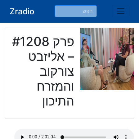
Ski
Zradio
t
conten
פרק #1208
– אליזבט
צורקוב
והמזרח
התיכון