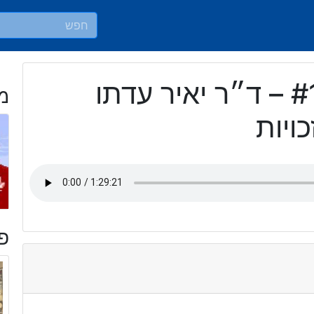
פרק #1142 – ד״ר יאיר עדתו
מ
ויות
פר