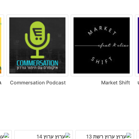
ט
Market Shift
Commersation Podcast
ג