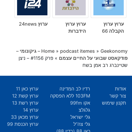
ערוץ ערוץ
ערוץ ערוץ
ערוץ 24news
הקבלה 66
הידברות
»
podcast itemes
»
Home
Geekonomy – גיקונומי –
פודקאסט שבועי על החיים עצמם
»
פרק #1156 – ניצן
שטיינברג רב אמן בשח
אודות
רדיו לב המדינה
ערוץ כאן 11
צור קשר
103FM ללא הפסקה
ערוץ קשת 12
תקנון שימוש
אקו 99fm
ערוץ רשת 13
גלגלצ
ערוץ 14
גלי ישראל
ערוץ מכאן 33
גלי צה”ל
ערוץ הכנסת 99
כאן 88 (רדיו 88)