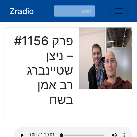
Ski
Zradio
t
conten
פרק #1156
– ניצן
שטיינברג
רב אמן
בשח