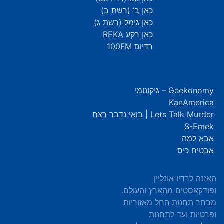
כאן ב’ (רשת ב)
כאן גימל (רשת ג)
כאן רקע REKA
רדיוס 100FM
Geekonomy – גיקונומי
KanAmerica
Lets Talk Murder | בואי נדבר רצח
S-Emek
אבא למה
אבטיח כיס
האזנה לרדיו אונליין
ופודקאסטים מהארץ והעולם.
מבחר תחנות החל מאזוריות
ופרטיות ועד לתחנות