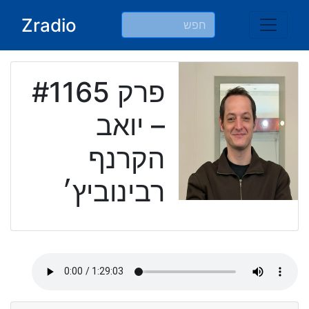
Ski
Zradio
t
conten
פרק #1165
– יואב
הקרנף
רבינוביץ׳