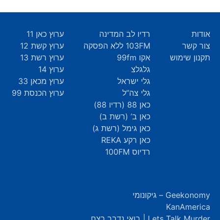
אודות
רדיו לב המדינה
ערוץ כאן 11
צור קשר
103FM ללא הפסקה
ערוץ קשת 12
תקנון שימוש
אקו 99fm
ערוץ רשת 13
גלגלצ
ערוץ 14
גלי ישראל
ערוץ מכאן 33
גלי צה”ל
ערוץ הכנסת 99
כאן 88 (רדיו 88)
כאן ב’ (רשת ב)
כאן גימל (רשת ג)
כאן רקע REKA
רדיוס 100FM
Geekonomy – גיקונומי
KanAmerica
Lets Talk Murder | בואי נדבר רצח