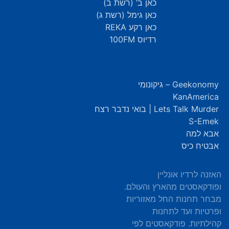
כאן ב’ (רשת ב)
כאן גימל (רשת ג)
כאן רקע REKA
רדיוס 100FM
Geekonomy – גיקונומי
KanAmerica
Lets Talk Murder | בואי נדבר רצח
S-Emek
אבא למה
אבטיח כיס
האזנה לרדיו אונליין
ופודקאסטים מהארץ והעולם.
מבחר תחנות החל מאזוריות
ופרטיות ועד לתחנות
קהילתיות. פודקאסטים לפי