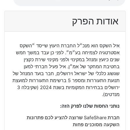
אודות הפרק
איל השקס הוא מנכ״ל החברת היעוץ שייסד ״השקס
אסטרטגיה לצמיחה בע״מ״. לפני כן עבד במשך חמש
שנים כיועץ ומנהל במקינזי ולפני מקינזי שירת כקצין
בחטיבת המחקר של אמ״ן. איל פעיל חברתי למען
שגשוג כלכלי של ישראל וירושלים, חבר בועד המנהל של
תנועת התעוררות ומספר 5 ברשימת התעוררות למועצת
ירושלים בבחירות המקומיות בשנת 2024 (שקיבלה 3
מנדטים).
נותני החסות שלנו לפרק הזה:
חברת SafeShare שרוצה להציע לכם פתרונות
השקעה מסוכנים פחות