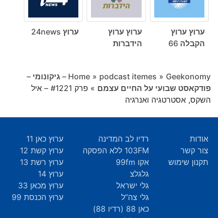
ערוץ ערוץ
ערוץ ערוץ
ערוץ 24news
הקבלה 66
הידברות
»
podcast itemes
»
Home
Geekonomy – גיקונומי –
פודקאסט שבועי על החיים עצמם
»
פרק #1221 – איל
השקס, אסטרטגיה ואנרגיה
אודות
רדיו לב המדינה
ערוץ כאן 11
צור קשר
103FM ללא הפסקה
ערוץ קשת 12
תקנון שימוש
אקו 99fm
ערוץ רשת 13
גלגלצ
ערוץ 14
גלי ישראל
ערוץ מכאן 33
גלי צה”ל
ערוץ הכנסת 99
כאן 88 (רדיו 88)