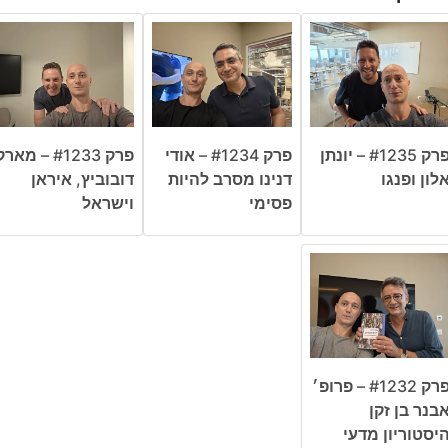
פרק #1235 – יונתן
פרק #1234 – אודי
פרק #1233 – מאר
לון ופנגו
דנינו מסרב להיות
דובוביץ, איראן
פסימי
וישראל
פרק #1232 – פרופ׳
בנר בן זקן
יסטוריון מדעי