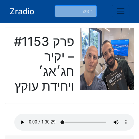
Ski
Zradio
t
conten
פרק #1153
– יקיר
חג׳אג׳
ויחידת עוקץ