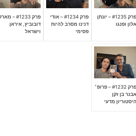
פרק #1235 – יונתן
פרק #1234 – אודי
פרק #1233 – מאר
לון ופנגו
דנינו מסרב להיות
דובוביץ, איראן
פסימי
וישראל
פרק #1232 – פרופ׳
בנר בן זקן
יסטוריון מדעי