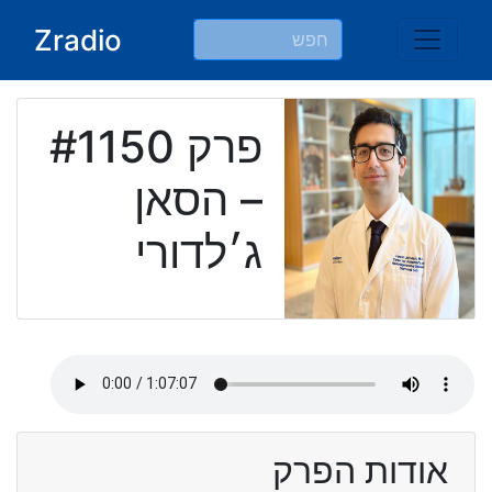
Ski
Zradio
t
conten
פרק #1150
– הסאן
ג׳לדורי
אודות הפרק