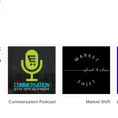
ג
ט
Market Shift
Commersation Podcast