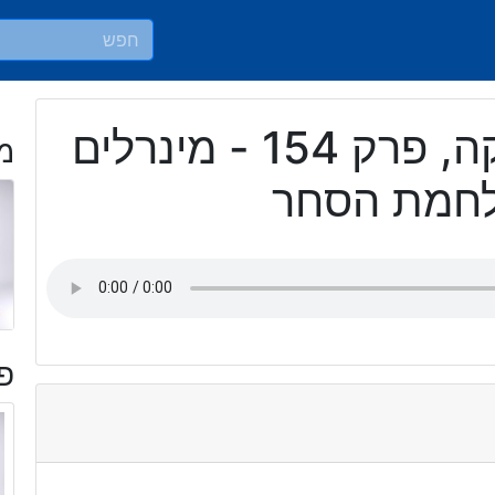
כאן אמריקה, פרק 154 - מינרלים
מ
לחמת הסחר
פר