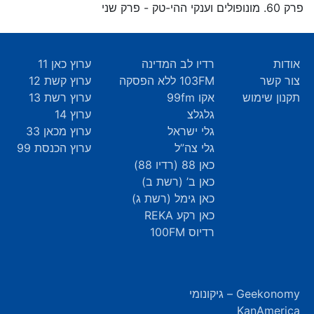
פרק 60. מונופולים וענקי ההי-טק - פרק שני
אודות
רדיו לב המדינה
ערוץ כאן 11
צור קשר
103FM ללא הפסקה
ערוץ קשת 12
תקנון שימוש
אקו 99fm
ערוץ רשת 13
גלגלצ
ערוץ 14
גלי ישראל
ערוץ מכאן 33
גלי צה”ל
ערוץ הכנסת 99
כאן 88 (רדיו 88)
כאן ב’ (רשת ב)
כאן גימל (רשת ג)
כאן רקע REKA
רדיוס 100FM
Geekonomy – גיקונומי
KanAmerica