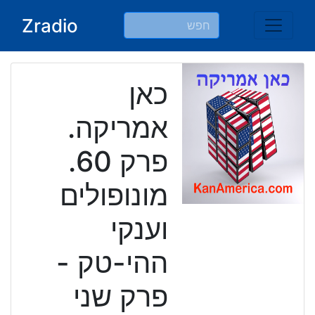
Ski
Zradio
t
conten
כאן
אמריקה.
פרק 60.
מונופולים
וענקי
ההי-טק -
פרק שני