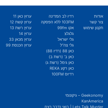
אודות
רדיו לב המדינה
ערוץ כאן 11
צור קשר
103FM ללא הפסקה
ערוץ קשת 12
תקנון שימוש
אקו 99fm
ערוץ רשת 13
גלגלצ
ערוץ 14
גלי ישראל
ערוץ מכאן 33
גלי צה”ל
ערוץ הכנסת 99
כאן 88 (רדיו 88)
כאן ב’ (רשת ב)
כאן גימל (רשת ג)
כאן רקע REKA
רדיוס 100FM
Geekonomy – גיקונומי
KanAmerica
Lets Talk Murder | בואי נדבר רצח