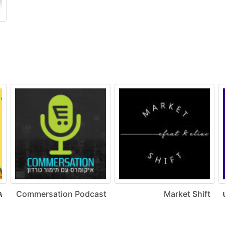
ט
Market Shift
Commersation Podcast
ג