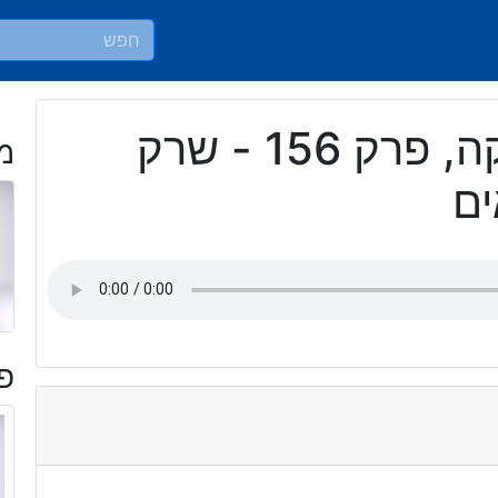
כאן אמריקה, פרק 156 - שרק
מ
ים
פר