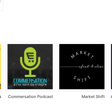
ט
Market Shift
Commersation Podcast
ג