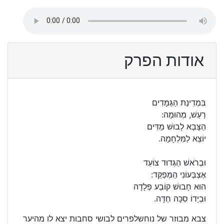
אודות הפרק
בִּמְדִינַת הַגַּמָּדִים
רַעַשׁ, מְהוּמָה:
הַצָּבָא לָבוּשׁ מַדִּים
יוֹצֵא לַמִּלְחָמָה.
וּבְרֹאשׁ הַגְּדוּד צוֹעֵד
אֶצְבְּעוֹנִי הַמְּפַקֵּד:
הוּא חָבוּשׁ קוֹבַע פְּלָדָה
וּבְיָדוֹ סִכָּה חַדָּה.
צבא מבוזר של נוחשלפרים לבושי סחבות יצא לו מהיער