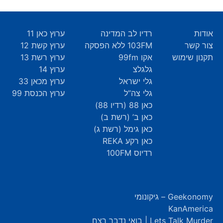
אודות
רדיו לב המדינה
ערוץ כאן 11
צור קשר
103FM ללא הפסקה
ערוץ קשת 12
תקנון שימוש
אקו 99fm
ערוץ רשת 13
גלגלצ
ערוץ 14
גלי ישראל
ערוץ מכאן 33
גלי צה”ל
ערוץ הכנסת 99
כאן 88 (רדיו 88)
כאן ב’ (רשת ב)
כאן גימל (רשת ג)
כאן רקע REKA
רדיוס 100FM
Geekonomy – גיקונומי
KanAmerica
Lets Talk Murder | בואי נדבר רצח