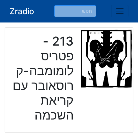
Ski
Zradio
t
conten
213 -
פטריס
לומומבה-ק
רוסאובר עם
קריאת
השכמה