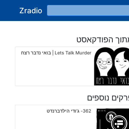
Zradio
תוך הפודקאסט
Lets Talk Murder | בואי נדבר רצח
קים נוספים
362- ג'ודי הילדברנדט