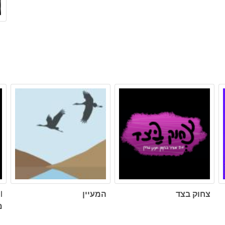
צחוק בצד
המעיין
מ