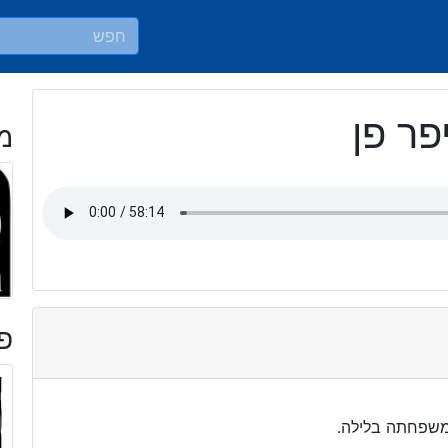
מ
פר
 משפחתה בלילה.