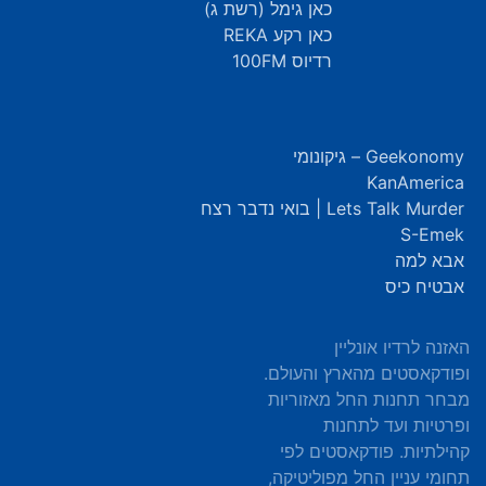
כאן גימל (רשת ג)
כאן רקע REKA
רדיוס 100FM
Geekonomy – גיקונומי
KanAmerica
Lets Talk Murder | בואי נדבר רצח
S-Emek
אבא למה
אבטיח כיס
האזנה לרדיו אונליין
ופודקאסטים מהארץ והעולם.
מבחר תחנות החל מאזוריות
ופרטיות ועד לתחנות
קהילתיות. פודקאסטים לפי
תחומי עניין החל מפוליטיקה,