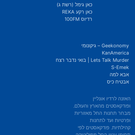
כאן גימל (רשת ג)
כאן רקע REKA
רדיוס 100FM
Geekonomy – גיקונומי
KanAmerica
Lets Talk Murder | בואי נדבר רצח
S-Emek
אבא למה
אבטיח כיס
האזנה לרדיו אונליין
ופודקאסטים מהארץ והעולם.
מבחר תחנות החל מאזוריות
ופרטיות ועד לתחנות
קהילתיות. פודקאסטים לפי
תחומי עניין החל מפוליטיקה,