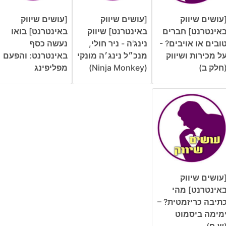
עושים שיווק
[עושים שיווק
[עושים שיווק
אינטרנט] חברים
באינטרנט] שיווק
באינטרנט] בואו
ובים או אויבים? -
נינג'ה - ניר חולי,
נעשה כסף
ל מכירות ושיווק
מנכ״ל נינג׳ה מונקי
באינטרנט: והפעם
חלק ב)
(Ninja Monkey)
מפליפינג
עושים שיווק
אינטרנט] מהי
תיבה כריזמטית? –
מימה ביסמוט
ש.ח)