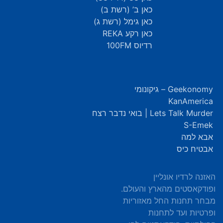
כאן ב’ (רשת ב)
כאן גימל (רשת ג)
כאן רקע REKA
רדיוס 100FM
Geekonomy – גיקונומי
KanAmerica
Lets Talk Murder | בואי נדבר רצח
S-Emek
אבא למה
אבטיח כיס
האזנה לרדיו אונליין
ופודקאסטים מהארץ והעולם.
מבחר תחנות החל מאזוריות
ופרטיות ועד לתחנות