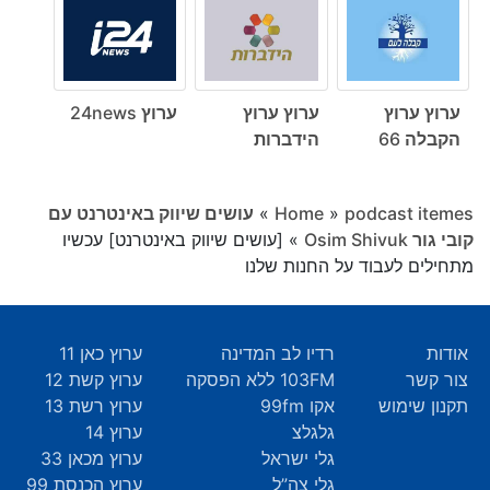
ערוץ ערוץ
ערוץ ערוץ
ערוץ 24news
הקבלה 66
הידברות
podcast itemes
»
Home
»
עושים שיווק באינטרנט עם
קובי גור Osim Shivuk
»
[עושים שיווק באינטרנט] עכשיו
מתחילים לעבוד על החנות שלנו
אודות
רדיו לב המדינה
ערוץ כאן 11
צור קשר
103FM ללא הפסקה
ערוץ קשת 12
תקנון שימוש
אקו 99fm
ערוץ רשת 13
גלגלצ
ערוץ 14
גלי ישראל
ערוץ מכאן 33
גלי צה”ל
ערוץ הכנסת 99