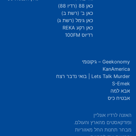
כאן 88 (רדיו 88)
כאן ב’ (רשת ב)
כאן גימל (רשת ג)
כאן רקע REKA
רדיוס 100FM
Geekonomy – גיקונומי
KanAmerica
Lets Talk Murder | בואי נדבר רצח
S-Emek
אבא למה
אבטיח כיס
האזנה לרדיו אונליין
ופודקאסטים מהארץ והעולם.
מבחר תחנות החל מאזוריות