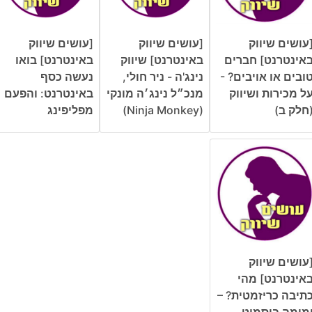
עושים שיווק
[עושים שיווק
[עושים שיווק
אינטרנט] חברים
באינטרנט] שיווק
באינטרנט] בואו
ובים או אויבים? -
נינג'ה - ניר חולי,
נעשה כסף
ל מכירות ושיווק
מנכ״ל נינג׳ה מונקי
באינטרנט: והפעם
חלק ב)
(Ninja Monkey)
מפליפינג
עושים שיווק
אינטרנט] מהי
תיבה כריזמטית? –
מימה ביסמוט