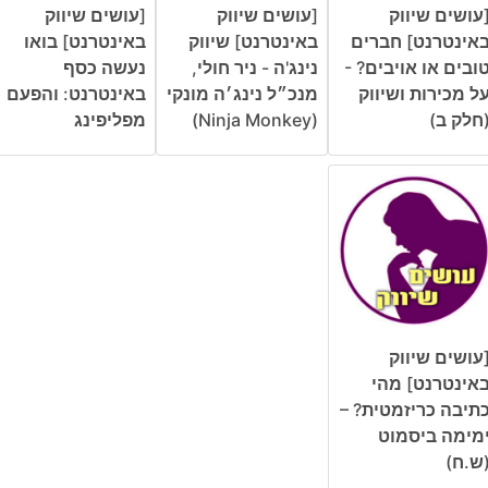
עושים שיווק
[עושים שיווק
[עושים שיווק
אינטרנט] חברים
באינטרנט] שיווק
באינטרנט] בואו
ובים או אויבים? -
נינג'ה - ניר חולי,
נעשה כסף
ל מכירות ושיווק
מנכ״ל נינג׳ה מונקי
באינטרנט: והפעם
חלק ב)
(Ninja Monkey)
מפליפינג
עושים שיווק
אינטרנט] מהי
תיבה כריזמטית? –
מימה ביסמוט
ש.ח)