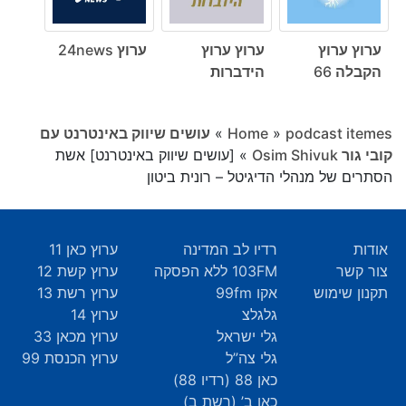
ערוץ ערוץ
ערוץ ערוץ
ערוץ 24news
הקבלה 66
הידברות
podcast itemes
»
Home
»
עושים שיווק באינטרנט עם
קובי גור Osim Shivuk
»
[עושים שיווק באינטרנט] אשת
הסתרים של מנהלי הדיגיטל – רונית ביטון
אודות
רדיו לב המדינה
ערוץ כאן 11
צור קשר
103FM ללא הפסקה
ערוץ קשת 12
תקנון שימוש
אקו 99fm
ערוץ רשת 13
גלגלצ
ערוץ 14
גלי ישראל
ערוץ מכאן 33
גלי צה”ל
ערוץ הכנסת 99
כאן 88 (רדיו 88)
כאן ב’ (רשת ב)