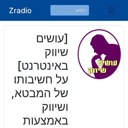
Ski
Zradio
t
conten
[עושים
שיווק
באינטרנט]
על חשיבותו
של המבטא,
ושיווק
באמצעות