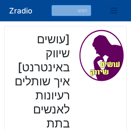
Ski
Zradio
t
conten
[עושים
שיווק
באינטרנט]
איך שותלים
רעיונות
לאנשים
בתת