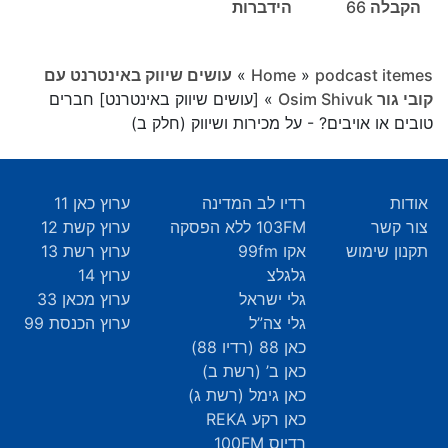
הקבלה 66
הידברות
podcast itemes
»
Home
»
עושים שיווק באינטרנט עם
קובי גור Osim Shivuk
»
[עושים שיווק באינטרנט] חברים
טובים או אויבים? - על מכירות ושיווק (חלק ב)
אודות
רדיו לב המדינה
ערוץ כאן 11
צור קשר
103FM ללא הפסקה
ערוץ קשת 12
תקנון שימוש
אקו 99fm
ערוץ רשת 13
גלגלצ
ערוץ 14
גלי ישראל
ערוץ מכאן 33
גלי צה”ל
ערוץ הכנסת 99
כאן 88 (רדיו 88)
כאן ב’ (רשת ב)
כאן גימל (רשת ג)
כאן רקע REKA
רדיוס 100FM