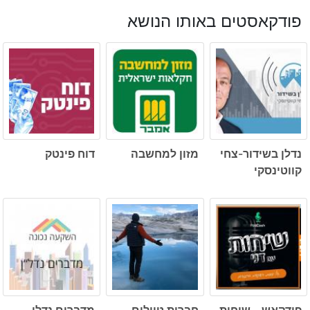
פודקאסטים באותו הנושא
נדלן בשידור-צחי
מזון למחשבה
דוח פינטק
קווטינסקי
פודקאש – שיחות
חברות טיולים
מדברים נדלן