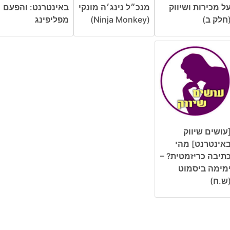
ל מכירות ושיווק
מנכ״ל נינג׳ה מונקי
באינטרנט: והפעם
חלק ב)
(Ninja Monkey)
מפליפינג
עושים שיווק
אינטרנט] מהי
תיבה כריזמטית? –
מימה ביסמוט
ש.ח)