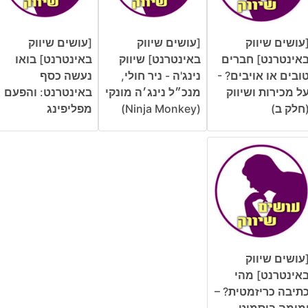
עושים שיווק
[עושים שיווק
[עושים שיווק
אינטרנט] חברים
באינטרנט] שיווק
באינטרנט] בואו
ובים או אויבים? -
נינג'ה - ניר חולי,
נעשה כסף
ל מכירות ושיווק
מנכ״ל נינג׳ה מונקי
באינטרנט: והפעם
חלק ב)
(Ninja Monkey)
מפליפינג
עושים שיווק
אינטרנט] מהי
תיבה כריזמטית? –
מימה ביסמוט