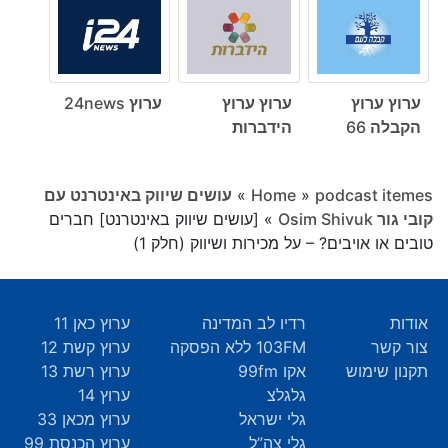
ערוץ ערוץ
ערוץ ערוץ
ערוץ 24news
הקבלה 66
הידברות
podcast itemes
»
Home
»
עושים שיווק באינטרנט עם
קובי גור Osim Shivuk
»
[עושים שיווק באינטרנט] חברים
טובים או אויבים? – על מכירות ושיווק (חלק 1)
אודות
רדיו לב המדינה
ערוץ כאן 11
צור קשר
103FM ללא הפסקה
ערוץ קשת 12
תקנון שימוש
אקו 99fm
ערוץ רשת 13
גלגלצ
ערוץ 14
גלי ישראל
ערוץ מכאן 33
גלי צה”ל
ערוץ הכנסת 99