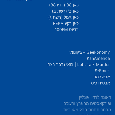
כאן 88 (רדיו 88)
כאן ב’ (רשת ב)
כאן גימל (רשת ג)
כאן רקע REKA
רדיוס 100FM
Geekonomy – גיקונומי
KanAmerica
Lets Talk Murder | בואי נדבר רצח
S-Emek
אבא למה
אבטיח כיס
האזנה לרדיו אונליין
ופודקאסטים מהארץ והעולם.
מבחר תחנות החל מאזוריות