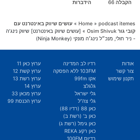
הקבלה 66
הידברות
podcast itemes
»
Home
»
עושים שיווק באינטרנט עם
קובי גור Osim Shivuk
»
[עושים שיווק באינטרנט] שיווק נינג'ה
- ניר חולי, מנכ״ל נינג׳ה מונקי (Ninja Monkey)
אודות
רדיו לב המדינה
ערוץ כאן 11
צור קשר
103FM ללא הפסקה
ערוץ קשת 12
תקנון שימוש
אקו 99fm
ערוץ רשת 13
גלגלצ
ערוץ 14
גלי ישראל
ערוץ מכאן 33
גלי צה”ל
ערוץ הכנסת 99
כאן 88 (רדיו 88)
כאן ב’ (רשת ב)
כאן גימל (רשת ג)
כאן רקע REKA
רדיוס 100FM