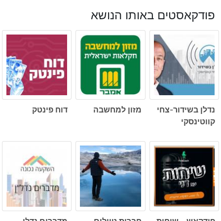
פודקאסטים באותו הנושא
נדלן בשידור-צחי
מזון למחשבה
דוח פינטק
קווטינסקי
פודקאש – שיחות
חברות טיולים
מדברים נדלן