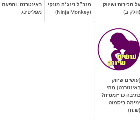
ל מכירות ושיווק
מנכ״ל נינג׳ה מונקי
באינטרנט: והפעם
חלק ב)
(Ninja Monkey)
מפליפינג
עושים שיווק
אינטרנט] מהי
תיבה כריזמטית? –
מימה ביסמוט
ש.ח)