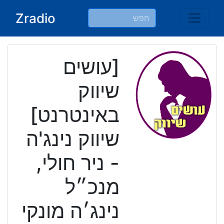
Ski
Zradio
t
conten
[עושים
שיווק
באינטרנט]
שיווק נינג'ה
- ניר חולי,
מנכ״ל
נינג׳ה מונקי