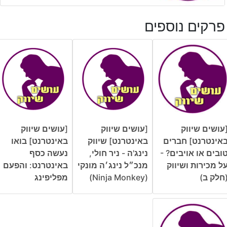
פרקים נוספים
עושים שיווק
[עושים שיווק
[עושים שיווק
אינטרנט] חברים
באינטרנט] שיווק
באינטרנט] בואו
ובים או אויבים? -
נינג'ה - ניר חולי,
נעשה כסף
ל מכירות ושיווק
מנכ״ל נינג׳ה מונקי
באינטרנט: והפעם
חלק ב)
(Ninja Monkey)
מפליפינג