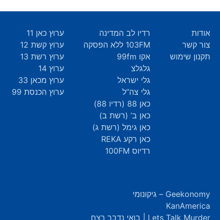
אודות
רדיו לב המדינה
ערוץ כאן 11
צור קשר
103FM ללא הפסקה
ערוץ קשת 12
תקנון שימוש
אקו 99fm
ערוץ רשת 13
גלגלצ
ערוץ 14
גלי ישראל
ערוץ מכאן 33
גלי צה”ל
ערוץ הכנסת 99
כאן 88 (רדיו 88)
כאן ב’ (רשת ב)
כאן גימל (רשת ג)
כאן רקע REKA
רדיוס 100FM
Geekonomy – גיקונומי
KanAmerica
Lets Talk Murder | בואי נדבר רצח