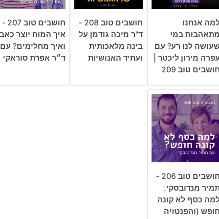
מה אנחנו
חושבים טוב 208 -
חושבים טוב 207 -
תאהבות במי
ד"ר מיכה גודמן על
איך המוח יוצר כאב
עושה לנו רע? עם
בינה מלאכותית
ואיך מחלימים? עם
פרה מירון ליכטר |
ועתיד האנושיות
ד״ר אפרת סוראקי
ושבים טוב 209
חושבים טוב 206 -
מיר מנדובסקי:
מה כסף לא קונה
ופש (והפנטזיה