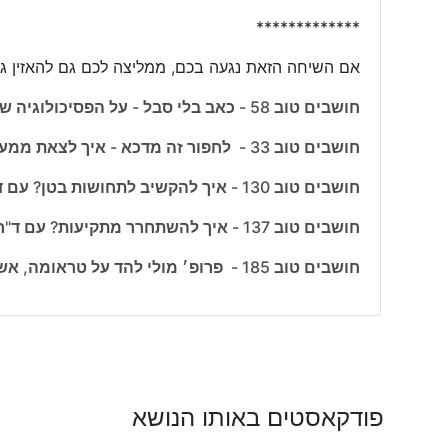
*************
אם השיחה הזאת נגעה בכם, ממליצה לכם גם להאזין גם
חושבים טוב 58 - כאב בלי סבל - על הפסיכולוגיה של הכאב עם עדי דוידוביץ׳
חושבים טוב 33 - לחפור זה מדכא - איך לצאת ממעגל המחשבות האינסופי? עם עפרה מירון-ליכטר
חושבים טוב 130 - איך להקשיב לתחושות בטן? עם ד"ר ליאת יקיר
חושבים טוב 137 - איך להשתחרר מתקיעות? עם ד"ר פנינית רוסו נצר
חושבים טוב 185 - פרופ׳ מולי להד על טראומה, אשמה, כוחות וריפוי
פודקאסטים באותו הנושא