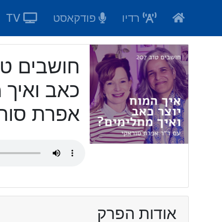
Ski
רדיו
פודקאסט
TV
t
conten
כאב ואיך 
אפרת סור
אודות הפרק