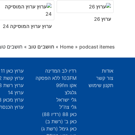
ערוץ 26
ערוץ ערוץ המוסיקה 24
podcast itemes
»
Home
»
חושבים טוב
»
חושבים טוב 207 - איך המוח יוצר כאב ואיך מחלימים? עם ד״ר אפר
אודות
רדיו לב המדינה
ערוץ כאן 11
צור קשר
103FM ללא הפסקה
ערוץ קשת 12
תקנון שימוש
אקו 99fm
ערוץ רשת 13
גלגלצ
ערוץ 14
גלי ישראל
ערוץ מכאן 33
גלי צה”ל
ערוץ הכנסת 9
כאן 88 (רדיו 88)
כאן ב’ (רשת ב)
כאן גימל (רשת ג)