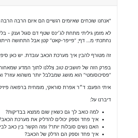
"אנחנו שוכחים שאיומים רגשיים הם איום הרבה הרבה 
לא מזמן גיליתי מתחת לג׳ינס שטף דם סגול וענק - בלי 
נחתכתי מ… דף; “פייפר-קאט” קטן אבל התחושה הייתה 
זה מטורף להבין איך מערכת הכאב עובדת. יש כאן סי
בפרק הזה של
חושבים טוב
צללנו לתוך המדע שמאחורי
“פסיכוסומטי” הוא מושג שמבלבל יותר משהוא עוזר? ו
איתי הפעם: ד״ר אפרת סוראקי, מומחית ברפואה פיזיק
דיברנו על:
למה כואב לך גם כשאין שום ממצא בבדיקות?
איך פחד וספק יכולים להדליק את מערכת הכאב?
האם נשים סובלות יותר? ומה הקשר בין כאב לבין
איך פחד וספק הם הדלק של הכאב?