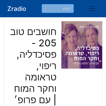
Ski
Zradio
t
conten
חושבים טוב
205 -
פסיכדליה,
ריפוי,
טראומה
וחקר המוח
| עם פרופ׳