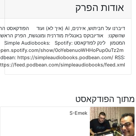
אודות הפרק
דיברנו על חביתוש, אירנים, AI (איך לא) ועוד הפודקאסט
שהשקנו: אודיובוקס באנגלית מודרנית ומונגשת, הפרק הראשון:
המטמון לינק לפודקאסט Simple Audiobooks: Spotify:
/open.spotify.com/show/0oYebenuoWHHoPup0uTz2m
dbean:
https://simpleaudiobooks.podbean.com/
RSS:
ttps://feed.podbean.com/simpleaudiobooks/feed.xml
מתוך הפודקאסט
S-Emek