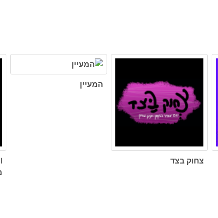
המעיין
צחוק בצד
מ