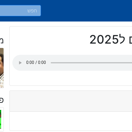
202
מ
פר