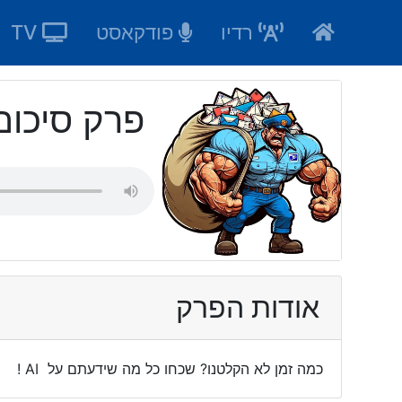
Ski
רדיו
פודקאסט
TV
t
conten
פרק סיכום ל5
אודות הפרק
כמה זמן לא הקלטנו? שכחו כל מה שידעתם על AI !