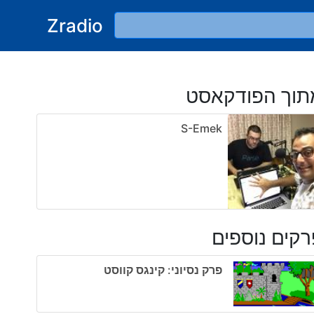
Zradio
תוך הפודקאסט
S-Emek
קים נוספים
פרק נסיוני: קינגס קווסט