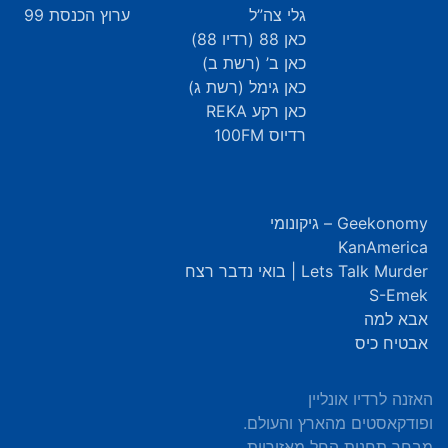
גלי צה”ל
ערוץ הכנסת 99
כאן 88 (רדיו 88)
כאן ב’ (רשת ב)
כאן גימל (רשת ג)
כאן רקע REKA
רדיוס 100FM
Geekonomy – גיקונומי
KanAmerica
Lets Talk Murder | בואי נדבר רצח
S-Emek
אבא למה
אבטיח כיס
האזנה לרדיו אונליין
ופודקאסטים מהארץ והעולם.
מבחר תחנות החל מאזוריות