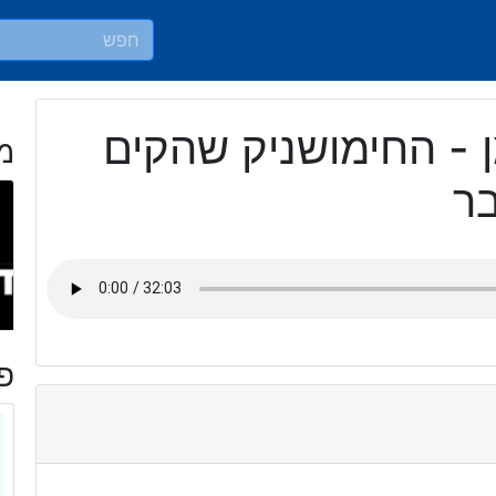
ן - החימושניק שהקים
מ
בר
פר