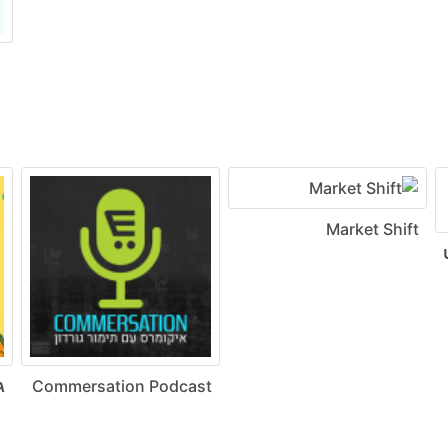
Market Shift
ט
Commersation Podcast
ג