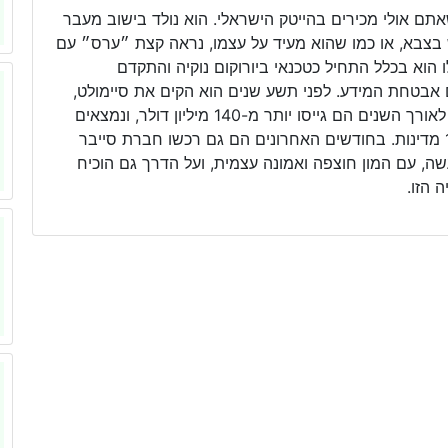
תם אולי מכירים בהייטק הישראלי. הוא נולד בישוב מעבר
וש בצבא, או כמו שהוא מעיד על עצמו, נראה קצת ״ערס״ עם
ו הוא בכלל התחיל כטכנאי ביורוקום נוקיה והתקדם
בטחת המידע. לפני תשע שנים הוא הקים את סיימולט,
חברה שפיתחה מערכת אוטומטית לסימולציות תקיפה. לאורך השנים הם גייסו יותר מ-140 מיליון דולר, ונמצאים
במכירות של קרוב ל-50 מיליון דולר, עם משרדים ב-14 מדינות. בחודשים האחרונים הם גם רכשו חברת סייבר
שה, עם המון חוצפה ואמונה עצמית, ועל הדרך גם הוכיח