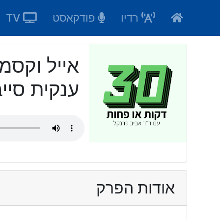
Ski
רדיו
פודקאסט
TV
t
conten
אייל וקסמ
ענקית סיי
אודות הפרק