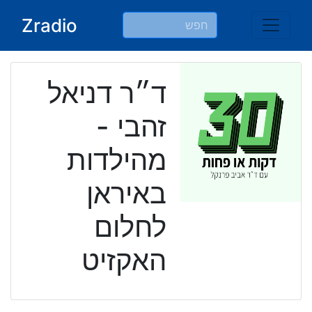
Ski
Zradio
t
conten
ד״ר דניאל
זהבי -
מהילדות
באיראן
לחלום
האקזיט