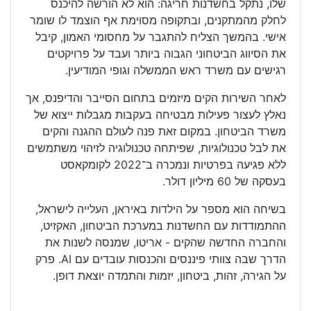
שלו, נתקל בחשדנות חריגה: הוא לא הורשה להיכנס
לחלק מהמתקנים, ובתקופה מסוימת אף הוצמד לו שומר
אישי. בהמשך הצליח להתגבר על מחסומי האמון, קיבל
את הסיווג הביטחוני הגבוה ביותר ועבד על פרויקטים
רגישים עם משרד ראש הממשלה וגופי המודיעין.
לאחר השירות הקים מיזמים בתחום הסייבר והדיפנס, אך
נאלץ לעצור פעילות מבטיחה בעקבות מגבלות ייצוא של
משרד הביטחון. במקום זאת פנה לעולם ההגנה והקים
את לבל טכנולוגיות, שפיתחה טכנולוגיה לזיהוי משתמשים
ללא פגיעה בפרטיות ונמכרה ב־2022 לקומקאסט
בעסקה של 60 מיליון דולר.
בשיחה הוא מספר על הילדות באיראן, העלייה לישראל,
ההתמודדות עם החשדנות במערכת הביטחון, האקזיט,
והחברה החדשה שהקים - אריטו, שמנסה לשנות את
הדרך שבה צוותי פיננסים והכנסות עובדים עם AI. פרק
על הגירה, זהות, ביטחון, יזמות והתמדה יוצאת דופן.