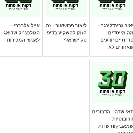
איר גרינדלינגר -
ליאור פרושאור - זה
אייל אלבכרי -
ה מייסדים
הזמן להשקיע בדיפ
הגולנצ׳יק שדואג
דרתיים יודעים
טק ישראלי
לאנשי המכירות
אחרים לא
אי שדה - הדבורים
רובוטיות
מאביקות שדות
מטעים